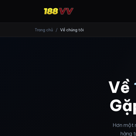
Trang chủ
Về chúng tôi
Về
Gặp
Hơn một 
hàng t