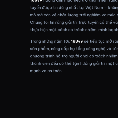
188vv
hướng đến mục tiêu trở thành nền tảng g
tuyến được tin dùng nhất tại Việt Nam – khôn
mô mà còn về chất lượng trải nghiệm và mức đ
Chúng tôi tin rằng giải trí trực tuyến có thể v
thực hiện một cách có trách nhiệm, minh bạch
Trong những năm tới,
188vv
sẽ tiếp tục mở r
sản phẩm, nâng cấp hạ tầng công nghệ và tă
chương trình hỗ trợ người chơi có trách nhiệm
thành viên đều có thể tận hưởng giải trí một 
mạnh và an toàn.