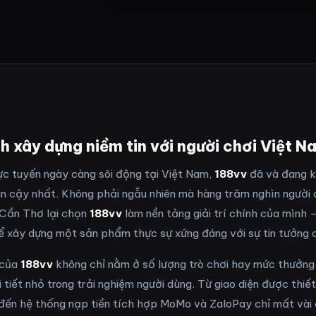
h xây dựng niềm tin với người chơi Việt N
trực tuyến ngày càng sôi động tại Việt Nam,
188vv
đã và đang k
tin cậy nhất. Không phải ngẫu nhiên mà hàng trăm nghìn người 
 Cần Thơ lại chọn
188vv
làm nền tảng giải trí chính của mình –
 xây dựng một sản phẩm thực sự xứng đáng với sự tin tưởng c
 của
188vv
không chỉ nằm ở số lượng trò chơi hay mức thưởng
i tiết nhỏ trong trải nghiệm người dùng. Từ giao diện được thiế
, đến hệ thống nạp tiền tích hợp MoMo và ZaloPay chỉ mất và