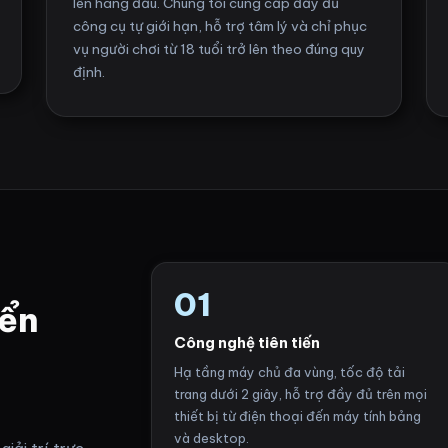
lên hàng đầu. Chúng tôi cung cấp đầy đủ
công cụ tự giới hạn, hỗ trợ tâm lý và chỉ phục
vụ người chơi từ 18 tuổi trở lên theo đúng quy
định.
01
iển
Công nghệ tiên tiến
Hạ tầng máy chủ đa vùng, tốc độ tải
trang dưới 2 giây, hỗ trợ đầy đủ trên mọi
thiết bị từ điện thoại đến máy tính bảng
và desktop.