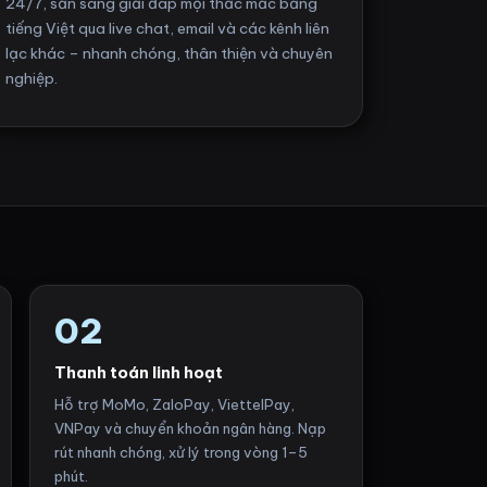
24/7, sẵn sàng giải đáp mọi thắc mắc bằng
tiếng Việt qua live chat, email và các kênh liên
lạc khác – nhanh chóng, thân thiện và chuyên
nghiệp.
02
Thanh toán linh hoạt
Hỗ trợ MoMo, ZaloPay, ViettelPay,
VNPay và chuyển khoản ngân hàng. Nạp
rút nhanh chóng, xử lý trong vòng 1–5
phút.