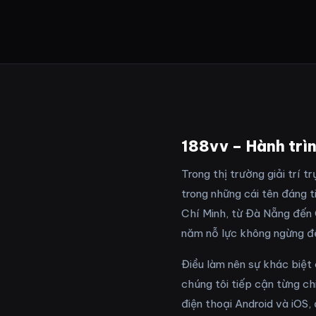
188vv – Hành trìn
Trong thị trường giải trí 
trong những cái tên đáng 
Chí Minh, từ Đà Nẵng đến
năm nỗ lực không ngừng để
Điều làm nên sự khác biệt
chúng tôi tiếp cận từng ch
điện thoại Android và iOS