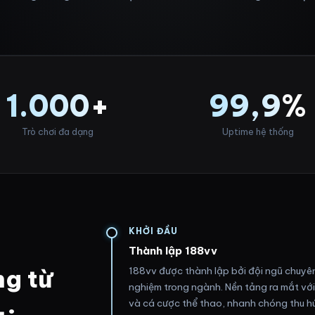
1.000
+
99,9
%
Trò chơi đa dạng
Uptime hệ thống
KHỞI ĐẦU
Thành lập 188vv
g từ
188vv được thành lập bởi đội ngũ chuyên 
nghiệm trong ngành. Nền tảng ra mắt với
và cá cược thể thao, nhanh chóng thu hú