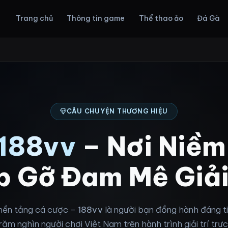
Trang chủ
Thông tin game
Thể thao ảo
Đá Gà
CÂU CHUYỆN THƯƠNG HIỆU
188vv
– Nơi Niềm
 Gỡ Đam Mê Giải
nền tảng cá cược –
188vv
là người bạn đồng hành đáng t
răm nghìn người chơi Việt Nam trên hành trình giải trí trực