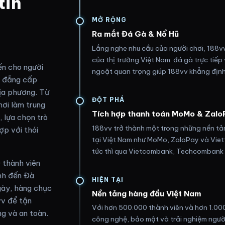
tin
MỞ RỘNG
Ra mắt Đá Gà & Nổ Hũ
Lắng nghe nhu cầu của người chơi, 188
của thị trường Việt Nam: đá gà trực tiếp
ến cho người
ngoặt quan trọng giúp 188vv khẳng định v
n đẳng cấp
ịa phương. Từ
ĐỘT PHÁ
hơi làm trung
Tích hợp thanh toán MoMo & Zalo
, lựa chọn trò
188vv trở thành một trong những nền tản
ợp với thói
tại Việt Nam như MoMo, ZaloPay và Viet
tức thì qua Vietcombank, Techcombank 
 thành viên
nh đến Đà
HIỆN TẠI
gày, hàng chục
Nền tảng hàng đầu Việt Nam
vv để tận
Với hơn 500.000 thành viên và hơn 1.000
ng và an toàn.
công nghệ, bảo mật và trải nghiệm người 