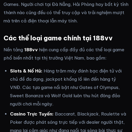
Games. Người chơi tại Đà Nẵng, Hải Phòng hay bất kỳ tỉnh
thành nào cũng đều có thể truy cập và trải nghiệm mượt
mà trên cả điện thoại lẫn máy tính.
Các thể loại game chính tại 188vv
Nền tảng
188vv
hiện cung cấp đầy đủ các thể loại game
phổ biến nhất tại thị trường Việt Nam, bao gồm:
Slots & Nổ Hũ:
Hàng trăm máy đánh bạc điện tử với
chủ đề đa dạng, jackpot khổng lồ lên đến hàng tỷ
VNĐ. Các tựa game nổi bật như Gates of Olympus,
Sweet Bonanza và Wolf Gold luôn thu hút đông đảo
người chơi mỗi ngày.
Casino Trực Tuyến:
Baccarat, Blackjack, Roulette và
Poker được phát sóng trực tiếp với dealer người thật,
mang lại cảm giác như đang ngồi tại sòng bài thực sự