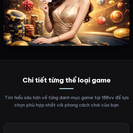
Chi tiết từng thể loại game
Tìm hiểu sâu hơn về từng danh mục game tại 188vv để lựa
chọn phù hợp nhất với phong cách chơi của bạn