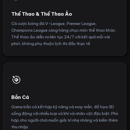
Thể Thao & Thể Thao Ảo
Cá cược bóng đá V-League, Premier League,
Champions League cùng hàng chục môn thể thao khác.
Thể thao ảo diễn ra liên tục 24/7 với kết quả mỗi vài
phút, không phụ thuộc lịch thi đấu thực tế.
🎯
Bắn Cá
Game bắn cá kết hợp kỹ năng và may mắn, đồ họa 3D
sống động với nhiều loại vũ khí và nhân vật đặc biệt. Phù
hợp cho người chơi muốn giải trí nhẹ nhàng và kiếm thêm
thu nhập.