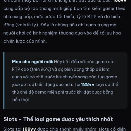
khi cảm thấy bối rối khi không biết bắt đầu từ đâu.
188vv
cung cấp bộ lọc thông minh giúp bạn tìm kiếm game theo
nhà cung cấp, mức cược tối thiểu, tỷ lệ RTP và độ biến
động (volatility). Đây là những tiêu chí quan trọng mà
người chơi có kinh nghiệm thường dựa vào để tối ưu hóa
chiến lược của mình.
Mẹo cho người mới:
Hãy bắt đầu với các game có
RTP cao (trên 96%) và độ biến động thấp để làm
quen với cơ chế trước khi chuyển sang các tựa game
jackpot có biến động cao hơn. Tại
188vv
, bạn có thể
thử chế độ demo miễn phí trước khi đặt cược bằng
tiền thật.
Slots – Thể loại game được yêu thích nhất
Slots tại
188vv
được chia thành nhiều nhóm: slots cổ điển