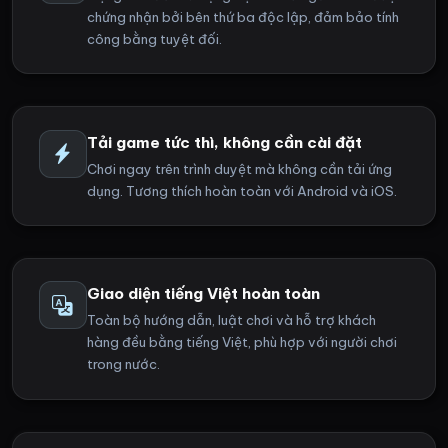
chứng nhận bởi bên thứ ba độc lập, đảm bảo tính
công bằng tuyệt đối.
Tải game tức thì, không cần cài đặt
Chơi ngay trên trình duyệt mà không cần tải ứng
dụng. Tương thích hoàn toàn với Android và iOS.
Giao diện tiếng Việt hoàn toàn
Toàn bộ hướng dẫn, luật chơi và hỗ trợ khách
hàng đều bằng tiếng Việt, phù hợp với người chơi
trong nước.