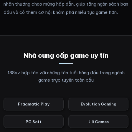
nhận thưởng chào mừng hấp dẫn, giúp tăng ngân sách ban
đầu và có thêm cơ hội khám phá nhiều tựa game hơn.
Nhà cung cấp game uy tín
188vv hợp tác với những tên tuổi hàng đầu trong ngành
game trực tuyến toàn cầu
Pragmatic Play
Evolution Gaming
PG Soft
Jili Games