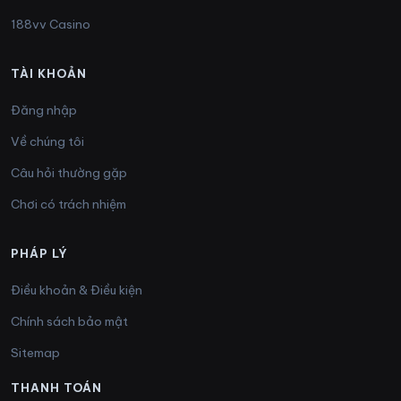
188vv Casino
TÀI KHOẢN
Đăng nhập
Về chúng tôi
Câu hỏi thường gặp
Chơi có trách nhiệm
PHÁP LÝ
Điều khoản & Điều kiện
Chính sách bảo mật
Sitemap
THANH TOÁN