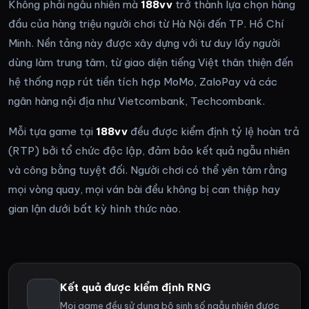
Không phải ngẫu nhiên mà
188vv
trở thành lựa chọn hàng
đầu của hàng triệu người chơi từ Hà Nội đến TP. Hồ Chí
Minh. Nền tảng này được xây dựng với tư duy lấy người
dùng làm trung tâm, từ giao diện tiếng Việt thân thiện đến
hệ thống nạp rút tiền tích hợp MoMo, ZaloPay và các
ngân hàng nội địa như Vietcombank, Techcombank.
Mỗi tựa game tại
188vv
đều được kiểm định tỷ lệ hoàn trả
(RTP) bởi tổ chức độc lập, đảm bảo kết quả ngẫu nhiên
và công bằng tuyệt đối. Người chơi có thể yên tâm rằng
mọi vòng quay, mọi ván bài đều không bị can thiệp hay
gian lận dưới bất kỳ hình thức nào.
Kết quả được kiểm định RNG
Mọi game đều sử dụng bộ sinh số ngẫu nhiên được