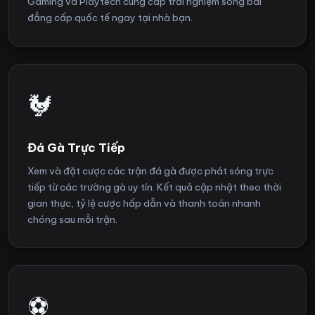
Gaming và Playtech cung cấp trải nghiệm sòng bài
đẳng cấp quốc tế ngay tại nhà bạn.
🐓
Đá Gà Trực Tiếp
Xem và đặt cược các trận đá gà được phát sóng trực
tiếp từ các trường gà uy tín. Kết quả cập nhật theo thời
gian thực, tỷ lệ cược hấp dẫn và thanh toán nhanh
chóng sau mỗi trận.
⚽