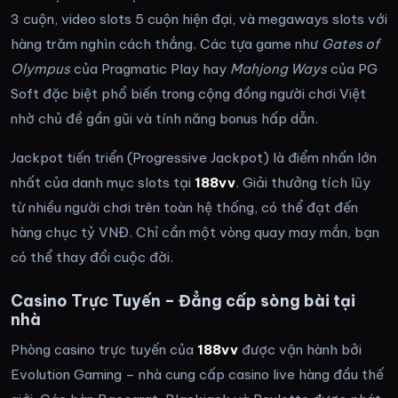
3 cuộn, video slots 5 cuộn hiện đại, và megaways slots với
hàng trăm nghìn cách thắng. Các tựa game như
Gates of
Olympus
của Pragmatic Play hay
Mahjong Ways
của PG
Soft đặc biệt phổ biến trong cộng đồng người chơi Việt
nhờ chủ đề gần gũi và tính năng bonus hấp dẫn.
Jackpot tiến triển (Progressive Jackpot) là điểm nhấn lớn
nhất của danh mục slots tại
188vv
. Giải thưởng tích lũy
từ nhiều người chơi trên toàn hệ thống, có thể đạt đến
hàng chục tỷ VNĐ. Chỉ cần một vòng quay may mắn, bạn
có thể thay đổi cuộc đời.
Casino Trực Tuyến – Đẳng cấp sòng bài tại
nhà
Phòng casino trực tuyến của
188vv
được vận hành bởi
Evolution Gaming – nhà cung cấp casino live hàng đầu thế