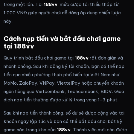
trong một lần. Tại
188vv
, mức cược tối thiểu thấp từ
1.000 VNĐ giúp người chơi dễ dàng áp dụng chiến lược
này.
Cách nạp tiền và bắt đầu chơi game
tại 188vv
Quy trình bắt đầu chơi game tại
188vv
rất đơn giản và
nhanh chóng. Sau khi đăng ký tài khoản, bạn có thể nạp
tiền qua nhiều phương thức phổ biến tại Việt Nam như
MoMo, ZaloPay, VNPay, ViettelPay hoặc chuyển khoản
ngân hàng qua Vietcombank, Techcombank, BIDV. Giao
dịch nạp tiền thường được xử lý trong vòng 1-3 phút.
Sau khi nạp tiền thành công, số dư sẽ được cộng vào tài
khoản ngay lập tức và bạn có thể bắt đầu chơi bất kỳ
game nào trong kho của
188vv
. Thành viên mới còn được