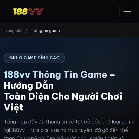
Trang chủ
Thông tin game
KHO GAME ĐỈNH CAO
188vv Thông Tin Game
–
Hướng Dẫn
Toàn Diện Cho Người Chơi
Việt
Tổng hợp đầy đủ thông tin về tất cả các thể loại game
tại 188vv – từ slots, casino trực tuyến, đá gà đến thể
thao ảo và nổ hũ. Tìm hiểu luật chơi, chiến thuật và