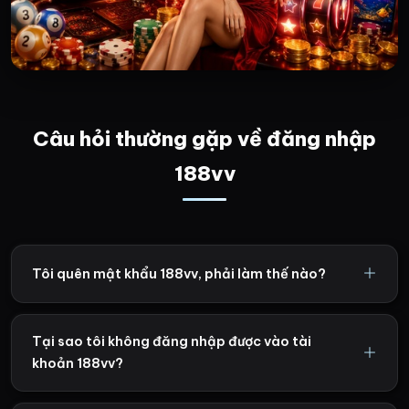
Câu hỏi thường gặp về đăng nhập
188vv
Tôi quên mật khẩu 188vv, phải làm thế nào?
Nhấn vào liên kết "Quên mật khẩu?" trên trang đăng nhập
188vv. Nhập số điện thoại hoặc email đã đăng ký, hệ
Tại sao tôi không đăng nhập được vào tài
thống sẽ gửi mã OTP để xác minh danh tính. Sau khi xác
khoản 188vv?
minh thành công, bạn có thể đặt mật khẩu mới ngay lập
tức. Toàn bộ quá trình chỉ mất khoảng 2–3 phút.
Có một số nguyên nhân phổ biến: nhập sai tên đăng nhập