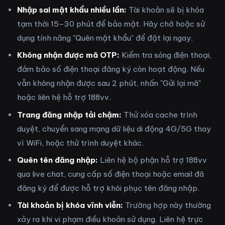
Nhập sai mật khẩu nhiều lần:
Tài khoản sẽ bị khóa
tạm thời 15–30 phút để bảo mật. Hãy chờ hoặc sử
dụng tính năng "Quên mật khẩu" để đặt lại ngay.
Không nhận được mã OTP:
Kiểm tra sóng điện thoại,
đảm bảo số điện thoại đăng ký còn hoạt động. Nếu
vẫn không nhận được sau 2 phút, nhấn "Gửi lại mã"
hoặc liên hệ hỗ trợ 188vv.
Trang đăng nhập tải chậm:
Thử xóa cache trình
duyệt, chuyển sang mạng dữ liệu di động 4G/5G thay
vì WiFi, hoặc thử trình duyệt khác.
Quên tên đăng nhập:
Liên hệ bộ phận hỗ trợ 188vv
qua live chat, cung cấp số điện thoại hoặc email đã
đăng ký để được hỗ trợ khôi phục tên đăng nhập.
Tài khoản bị khóa vĩnh viễn:
Trường hợp này thường
xảy ra khi vi phạm điều khoản sử dụng. Liên hệ trực