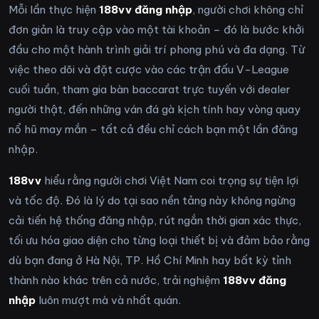
Mỗi lần thực hiện
188vv đăng nhập
, người chơi không chỉ
đơn giản là truy cập vào một tài khoản – đó là bước khởi
đầu cho một hành trình giải trí phong phú và đa dạng. Từ
việc theo dõi và đặt cược vào các trận đấu V-League
cuối tuần, tham gia bàn baccarat trực tuyến với dealer
người thật, đến những ván đá gà kịch tính hay vòng quay
nổ hũ may mắn – tất cả đều chỉ cách bạn một lần đăng
nhập.
188vv
hiểu rằng người chơi Việt Nam coi trọng sự tiện lợi
và tốc độ. Đó là lý do tại sao nền tảng này không ngừng
cải tiến hệ thống đăng nhập, rút ngắn thời gian xác thực,
tối ưu hóa giao diện cho từng loại thiết bị và đảm bảo rằng
dù bạn đang ở Hà Nội, TP. Hồ Chí Minh hay bất kỳ tỉnh
thành nào khác trên cả nước, trải nghiệm
188vv đăng
nhập
luôn mượt mà và nhất quán.