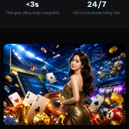
<3
s
24/7
Thời gian đăng nhập trung bình
Hỗ trợ tài khoản tiếng Việt