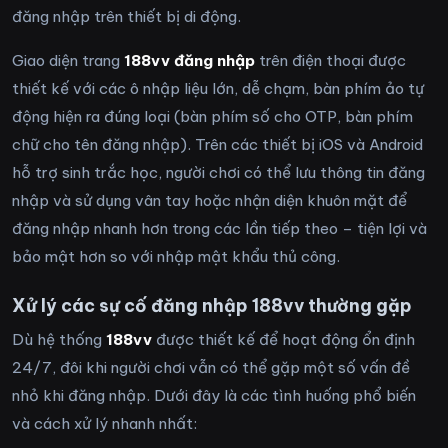
đăng nhập trên thiết bị di động.
Giao diện trang
188vv đăng nhập
trên điện thoại được
thiết kế với các ô nhập liệu lớn, dễ chạm, bàn phím ảo tự
động hiện ra đúng loại (bàn phím số cho OTP, bàn phím
chữ cho tên đăng nhập). Trên các thiết bị iOS và Android
hỗ trợ sinh trắc học, người chơi có thể lưu thông tin đăng
nhập và sử dụng vân tay hoặc nhận diện khuôn mặt để
đăng nhập nhanh hơn trong các lần tiếp theo – tiện lợi và
bảo mật hơn so với nhập mật khẩu thủ công.
Xử lý các sự cố đăng nhập 188vv thường gặp
Dù hệ thống
188vv
được thiết kế để hoạt động ổn định
24/7, đôi khi người chơi vẫn có thể gặp một số vấn đề
nhỏ khi đăng nhập. Dưới đây là các tình huống phổ biến
và cách xử lý nhanh nhất: