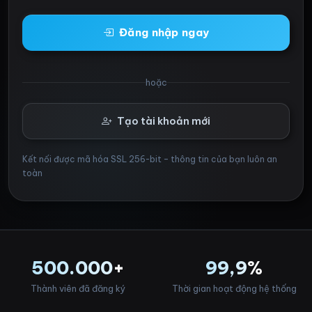
Đăng nhập ngay
hoặc
Tạo tài khoản mới
Kết nối được mã hóa SSL 256-bit – thông tin của bạn luôn an
toàn
500.000
+
99,9
%
Thành viên đã đăng ký
Thời gian hoạt động hệ thống