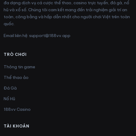
đa dạng dịch vụ cá cược thể thao, casino trực tuyến, đá gà, nổ
hũ và xổ số. Chúng tôi cam kết mang đến trải nghiệm giải trí an
toàn, công bằng và hấp dẫn nhất cho người chơi Việt trên toàn
quốc.
Email liên hệ:
support@188vv.app
TRÒ CHƠI
Thông tin game
Thể thao ảo
Đá Gà
Nổ Hũ
188vv Casino
TÀI KHOẢN