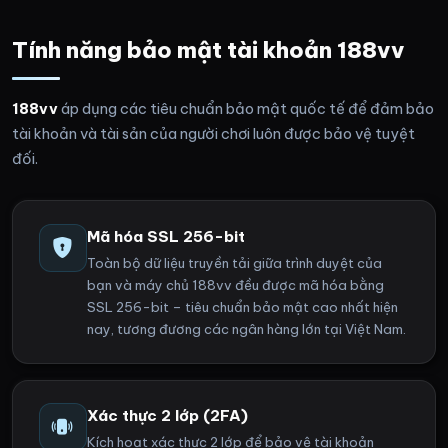
Tính năng bảo mật tài khoản 188vv
188vv
áp dụng các tiêu chuẩn bảo mật quốc tế để đảm bảo
tài khoản và tài sản của người chơi luôn được bảo vệ tuyệt
đối.
Mã hóa SSL 256-bit
Toàn bộ dữ liệu truyền tải giữa trình duyệt của
bạn và máy chủ 188vv đều được mã hóa bằng
SSL 256-bit – tiêu chuẩn bảo mật cao nhất hiện
nay, tương đương các ngân hàng lớn tại Việt Nam.
Xác thực 2 lớp (2FA)
Kích hoạt xác thực 2 lớp để bảo vệ tài khoản