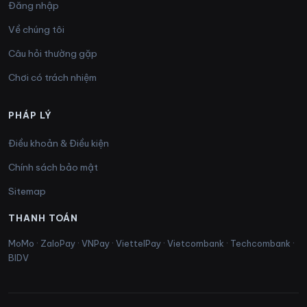
Đăng nhập
Về chúng tôi
Câu hỏi thường gặp
Chơi có trách nhiệm
PHÁP LÝ
Điều khoản & Điều kiện
Chính sách bảo mật
Sitemap
THANH TOÁN
MoMo · ZaloPay · VNPay · ViettelPay · Vietcombank · Techcombank ·
BIDV