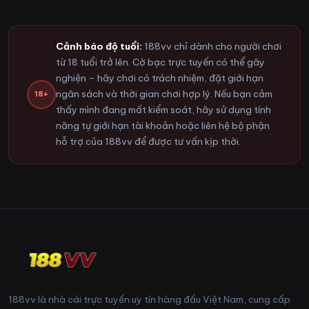
Cảnh báo độ tuổi:
188vv chỉ dành cho người chơi
từ 18 tuổi trở lên. Cờ bạc trực tuyến có thể gây
nghiện – hãy chơi có trách nhiệm, đặt giới hạn
ngân sách và thời gian chơi hợp lý. Nếu bạn cảm
18+
thấy mình đang mất kiểm soát, hãy sử dụng tính
năng tự giới hạn tài khoản hoặc liên hệ bộ phận
hỗ trợ của 188vv để được tư vấn kịp thời.
188vv là nhà cái trực tuyến uy tín hàng đầu Việt Nam, cung cấp