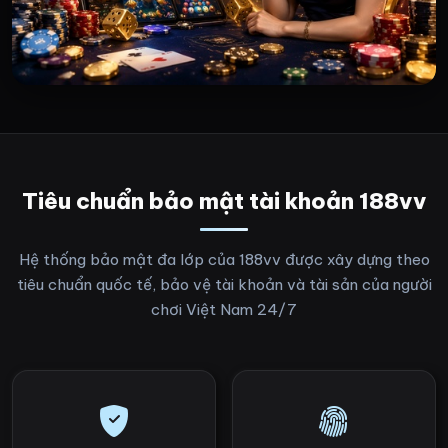
Tiêu chuẩn bảo mật tài khoản 188vv
Hệ thống bảo mật đa lớp của 188vv được xây dựng theo
tiêu chuẩn quốc tế, bảo vệ tài khoản và tài sản của người
chơi Việt Nam 24/7